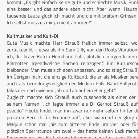
kommt. „Es gibt einfach keine gute und schlechte Musik. Punkt
eine besser und das andere eben nicht. Aber wenn, Hausn
tausende Leute glücklich macht und die mit breitem Grinsen i
Ich selbst muss es mir ja nicht anhören!“
Kultmusiker und Kult-DJ
Gute Musik machte Herr Strauß freilich immer selbst, wo
zurückdenkt – etwa als ihn Sam Gilly von den Roots Vibration
ich, der brave Bub in Hemd und Pulli, plötzlich in irgendeinem
Klamotten irgendwelche Sachen reinzogen.“ Ein Kultursch
bleibender. Man muss sich eben anpassen, und so stieg Strauß 
Im Übrigen nicht die einzige Kultband, die er als Musiker ber
auch als Gründungsmitglied der Modern Folk Band Ballycot
Jakisic er nach wie vor „ab und an auf ein Bier geht.“
Zugleich machte sich Strauß auch zusehends als einer der
seinem Namen. „Ich legte immer als DJ Gernot Strauß au
pseudo.“ Heute findet man ihn zwar nur mehr selten hinter 
privaten Bereich für Freunde auf“, aber während der glory
Maquie schon mal „bis zum bitteren Ende um vier oder fü
plötzlich Sperrstunde um zwei – das hatte keinen Lack mehr!“
Engagements bei Kult-Veranstaltungen wie etwa dem Senior