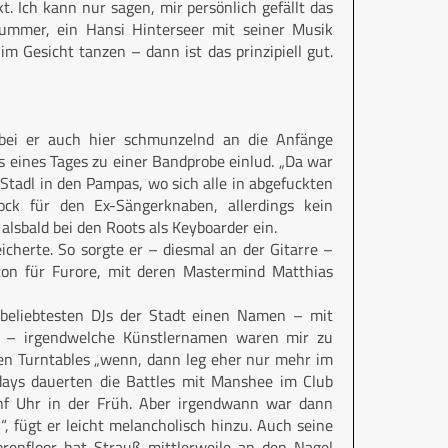
. Ich kann nur sagen, mir persönlich gefällt das
ummer, ein Hansi Hinterseer mit seiner Musik
m Gesicht tanzen – dann ist das prinzipiell gut.
bei er auch hier schmunzelnd an die Anfänge
s eines Tages zu einer Bandprobe einlud. „Da war
 Stadl in den Pampas, wo sich alle in abgefuckten
ock für den Ex-Sängerknaben, allerdings kein
alsbald bei den Roots als Keyboarder ein.
eicherte. So sorgte er – diesmal an der Gitarre –
ton für Furore, mit deren Mastermind Matthias
 beliebtesten DJs der Stadt einen Namen – mit
f – irgendwelche Künstlernamen waren mir zu
den Turntables „wenn, dann leg eher nur mehr im
 days dauerten die Battles mit Manshee im Club
nf Uhr in der Früh. Aber irgendwann war dann
, fügt er leicht melancholisch hinzu. Auch seine
en­floor hat Strauß mittlerweile an den Nagel