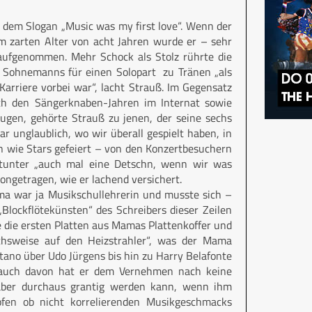
 dem Slogan „Music was my first love“. Wenn der
im zarten Alter von acht Jahren wurde er – sehr
ufgenommen. Mehr Schock als Stolz rührte die
s Sohnemanns für einen Solopart zu Tränen „als
arriere vorbei war“, lacht Strauß. Im Gegensatz
ch den Sängerknaben-Jahren im Internat sowie
ugen, gehörte Strauß zu jenen, der seine sechs
ar unglaublich, wo wir überall gespielt haben, in
n wie Stars gefeiert – von den Konzertbesuchern
tunter „auch mal eine Detschn, wenn wir was
ongetragen, wie er lachend versichert.
a war ja Musikschullehrerin und musste sich –
lockflötekünsten“ des Schreibers dieser Zeilen
le die ersten Platten aus Mamas Plattenkoffer und
uchsweise auf den Heizstrahler“, was der Mama
tano über Udo Jürgens bis hin zu Harry Belafonte
– auch davon hat er dem Vernehmen nach keine
aber durchaus grantig werden kann, wenn ihm
fen ob nicht korrelierenden Musikgeschmacks