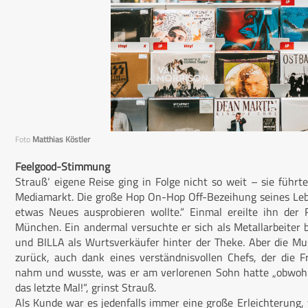
Foto
Matthias Köstler
Feelgood-Stimmung
Strauß‘ eigene Reise ging in Folge nicht so weit – sie führt
Mediamarkt. Die große Hop On-Hop Off-Bezeihung seines Leb
etwas Neues ausprobieren wollte.“ Einmal ereilte ihn der
München. Ein andermal versuchte er sich als Metallarbeiter b
und BILLA als Wurtsverkäufer hinter der Theke. Aber die M
zurück, auch dank eines verständnisvollen Chefs, der die F
nahm und wusste, was er am verlorenen Sohn hatte „obwohl 
das letzte Mal!“, grinst Strauß.
Als Kunde war es jedenfalls immer eine große Erleichterun