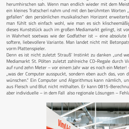
herumhirschen sah. Wenn man endlich wieder mit dem Meister
ein kleines Tratscherl nahm und mit den berühmten Worten „
gefallen“ den persönlichen musikalischen Horizont erweitert
man fühlt sich einfach wohl, wie man es sich klischeemäßig
dieses Kunststück auch im großen Media­markt gelingt, ist vo
in Wahrheit soetwas wie der Godfather ist – eine absolute 
softere, liebevollere Variante. Man landet nicht mit Betonpat
vorm Plattenspieler.
Denn es ist nicht zuletzt Strauß‘ Instinkt zu danken „und we
Mediamarkt St. Pölten zuletzt zahlreiche CD-Regale durch Vi
auf rund zehn Meter – vor einem Jahr war es noch ein Meter! 
„was der Computer ausspuckt, sondern eben auch das, von d
wünschen.“ Ein Computer und Algorithmus kann nämlich, und
aus Fleisch und Blut nicht mithalten. Er kann 0815-Berechn
aber individuelle – in dem Fall also regionale Lösungen – Fehl