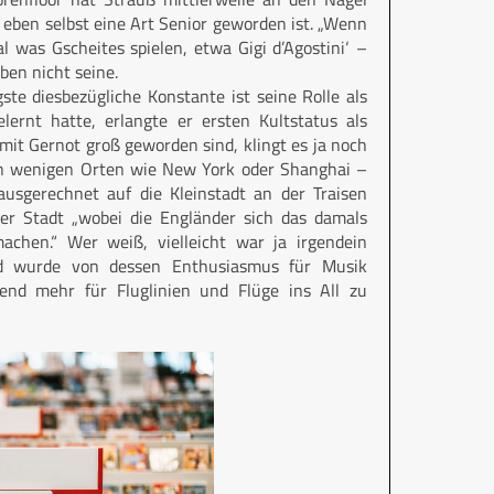
 eben selbst eine Art Senior geworden ist. „Wenn
l was Gscheites spielen, etwa Gigi d’Agostini‘ –
eben nicht seine.
ste diesbezügliche Konstante ist seine Rolle als
ernt hatte, erlangte er ersten Kultstatus als
mit Gernot groß geworden sind, klingt es ja noch
ben wenigen Orten wie New York oder Shanghai –
usgerechnet auf die Kleinstadt an der Traisen
eser Stadt „wobei die Engländer sich das damals
hen.“ Wer weiß, vielleicht war ja irgendein
nd wurde von dessen Enthusiasmus für Musik
end mehr für Fluglinien und Flüge ins All zu