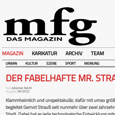
MAGAZIN
KARIKATUR
ARCHIV
TEAM
URBAN
KULTUR
SZENE
SPORT
MEINUNG
DER FABELHAFTE MR. STRA
Text
Johannes Reichl
Ausgabe
06/2022
Klammheimlich und unspektakulär, dafür mit umso größ
begleitet Gernot Strauß seit nunmehr über zwei Jahrze
Stadt. Dabei hat er jede technologische Entwicklung mi