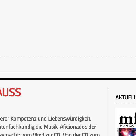
USS
AKTUEL
erer Kompetenz und Liebenswürdigkeit,
hntenfachkundig die Musik-Aficionados der
tgemacht: vom Vinyl zur CD. Von der CD zum