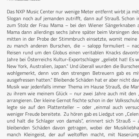
Das NXP Music Center nur wenige Meter entfernt wirbt ja mit
Slogan noch auf jemanden zutrifft, dann auf Strauß. Schon 
zum Stolz der Frau Mama – bei den Wiener Sängerknaben a
Mama dann allerdings sechs Jahre später beim Vorsingen de
mitten in der Probe der Stimmbruch einsetzte, womit meine K
zu manch anderen Burschen, die – salopp formuliert – na
Reisen rund um den Globus einen veritablen Knacks davontr
Jahre bei Österreichs Kultur-Exportschlager „geliebt hat! Es w
New York, Australien, Japan.“ Und überall wurden die Bursche
wohlgemerkt, denn von den strengen Betreuern gab es mi
ausgefressen hatten.“ Bleibende Schäden hat er aber nicht dav
Musik war jedenfalls immer Thema im Hause Strauß, die Mam
zu ihrem wie meinem Glück – nur zwei Jahre auch mit den „B
arrangieren. Der kleine Gernot fischte schon in der Volksschu
legte sie auf den Plattenteller – oder „einmal auch vers
weniger Freude bereitete. Zu hören gab es Liedgut von „Celen
und halt die Schlager von damals“, erinnert sich Strauß 
bleibenden Schäden davon getragen, wobei der Musikliebh
manch Kleingeist, der auf weltoffen macht, mit Naserümp