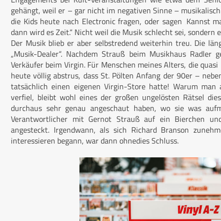
gehängt, weil er – gar nicht im negativen Sinne – musikalisch
die Kids heute nach Electronic fragen, oder sagen ‚Kannst ma
dann wird es Zeit.“ Nicht weil die Musik schlecht sei, sondern 
Der Musik blieb er aber selbstredend weiterhin treu. Die läng
„Musik-Dealer“. Nachdem Strauß beim Musikhaus Radler gel
Verkäufer beim Virgin. Für Menschen meines Alters, die quasi 
heute völlig abstrus, dass St. Pölten Anfang der 90er – ne
tatsächlich einen eigenen Virgin-Store hatte! Warum man a
verfiel, bleibt wohl eines der großen ungelösten Rätsel di
durchaus sehr genau angeschaut haben, wo sie was aufmac
Verantwortlicher mit Gernot Strauß auf ein Bierchen u
angesteckt. Irgendwann, als sich Richard Branson zunehm
interessieren begann, war dann ohnedies Schluss.