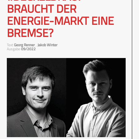
BRAUCHT DER
ENERGIE-MARKT EINE
BREMSE?
Text
Georg Renner
,
Jakob Winter
Ausgabe
09/2022