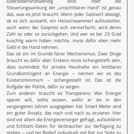
(über)lebensnotwendig sind. Aber die
Steuerungswirkung der „unsichtbaren Hand“ ist genau
das, was es jetzt braucht: Wenn jeder Gastwirt abwägt,
ob es sich auszahlt, ein Heizschwammerl aufzustellen,
auch wenn der Gaspreis sich vervierfacht, wird deren
Zahl so oder so zurückgehen. Und wer es bei 23 Grad
kuschlig warm haben möchte, muss dafür eben mehr
Geld in die Hand nehmen.
Das ist ein im Grunde fairer Mechanismus. Zwei Dinge
braucht es dafür aber: Erstens muss sichergestellt sein,
dass zumindest für private Haushalte ein leistbares
Grundkontingent an Energie – nennen wir es das
Existenzminimum – sichergestellt ist. Das ist die
Aufgabe der Politik, dafür zu sorgen.
Zum anderen braucht es Transparenz: Wer Energie
sparen will, sollte wissen, wofür er sie in den
vergangenen Jahren ausgegeben hat. Smart Meter sind
ein guter Ansatz, das nach und nach zu eruieren. Hier
sind vor allem die Energieversorger gefragt, aufzuklären
und Echtzeit-Daten für Verbraucher zur Verfügung zu
stellen – und bei Bedarf individuell mit Rat zur Seite zu