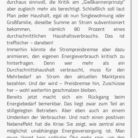
durchaus sinnvoll, die Kritik am „Gießkannenprinzip“
aber zugleich mehr als berechtigt. Schließlich soll laut
Plan jeder Haushalt, egal ob nun Singlewohnung oder
Großfamilie, dieselbe Summe an Strom subventioniert
bekommen, nämlich 80 Prozent eines
durchschnittlichen Haushaltsverbrauchs. Das ist
treffsicher – daneben!
Immerhin könnte die Strompreisbremse aber dazu
animieren, den eigenen Energieverbrauch kritisch zu
hinterfragen. Denn wer mehr als ein
Durchschnittshaushalt verbraucht, muss für den
Mehrbedarf an Strom den aktuellen Marktpreis
bezahlen. Und der wird – Preisbremse hin, Zuschüsse
her – wohl weiterhin geschmalzen bleiben.
Bereits jetzt macht sich ein Rückgang beim
Energiebedarf bemerkbar. Das liegt zwar zum Teil an
stillgelegten Betrieben. Aber eben auch an einem
Umdenken der Verbraucher. Und noch einen positiven
Nebeneffekt hat die Krise: Sie zeigt, wie zentral eine
möglichst unabhängige Energieversorgung ist. Man
muss längst kein radikaler Öko mehr sein, um den