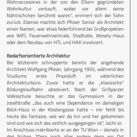
Wohnaccesoires in der von den Eltern gegründeten
Wohnkultur verkauft, wobei vor allem seine
Nähtischchen berühmt waren“, erinnert sich der Sohn
zurück. Ebenso machte sich Pfoser Senior als Architekt
einen Namen, war etwa federführend bei Großprojekten
wie WIFI, Feuerwehrzentrale, Stadtsäle, Wesely-Haus
oder dem Neubau von HTL und HAK involviert.
Bedarfsorientierte Architektur
Bei letzterem schnupperte bereits der angehende
Architekt Wolfgang Pfoser, Jahrgang 1955, während des
Studiums erste Praxisluft im väterlichen
Architekturbüro. Zuvor hatte er die „klassische“
Bildungslaufbahn absolviert. Nach der Grillparzer
Volksschule besuchte er das Gymnasium in der
Josefstraße „das auch eine Dependance im damaligen
Böck-Haus in der Klostergasse hatte – mir fehlt bis
heute die Fantasie, wie wir da hin und her gekommen
sind und wie sich das zeitlich ausgegangen ist“, lacht er.
Im Anschluss inskribierte er an der TU Wien – damals in
den frühen 70ern noch alles andere denn ein Ort