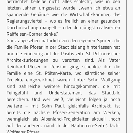
betrachtet beileibe nicht alles schlecht, was in den
letzten Jahren umgesetzt wurde, „wenn ich etwa an
spannende Gebäude wie die Wirtschaftskammer, das
Regierungsviertel – wo es freilich an einer gesunden
Durchmischung mangelt – oder den jüngst realisierten
Raiffeisen-Corner denke.“
Ganz abgesehen natürlich von den eigenen Spuren, die
die Familie Pfoser in der Stadt bislang hinterlassen hat
und die eindeutig auf der Positivseite St. Pöltnerischer
Architekturlösungen zu verorten sind. Als Vater
Reinhard Pfoser in Pension ging, schenkte ihm die
Familie eine St. Pölten-Karte, wo sämtliche seiner
Projekte eingezeichnet waren. Unter Sohn Wolfgang
sind zahlreiche weitere hinzugekommen, die mit
Feingefühl und Understatement das Stadtbild
bereichern. Und wer weiß, vielleicht folgen ja noch
weitere – mit Sohn Paul, gleichfalls Architekt, ist
bereits die nächste Pfoser-Generation am Werken,
wenngleich als Alpenland-Projektleiter aktuell „noch
auf der anderen, nämlich der Bauherren-Seite“, lacht
Wolfgang Pfoser.