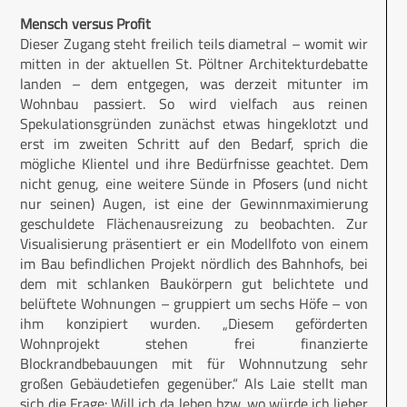
Mensch versus Profit
Dieser Zugang steht freilich teils diametral – womit wir
mitten in der aktuellen St. Pöltner Architekturdebatte
landen – dem entgegen, was derzeit mitunter im
Wohnbau passiert. So wird vielfach aus reinen
Spekulationsgründen zunächst etwas hingeklotzt und
erst im zweiten Schritt auf den Bedarf, sprich die
mögliche Klientel und ihre Bedürfnisse geachtet. Dem
nicht genug, eine weitere Sünde in Pfosers (und nicht
nur seinen) Augen, ist eine der Gewinnmaximierung
geschuldete Flächenausreizung zu beobachten. Zur
Visualisierung präsentiert er ein Modellfoto von einem
im Bau befindlichen Projekt nördlich des Bahnhofs, bei
dem mit schlanken Baukörpern gut belichtete und
belüftete Wohnungen – gruppiert um sechs Höfe – von
ihm konzipiert wurden. „Diesem geförderten
Wohnprojekt stehen frei finanzierte
Blockrandbebauungen mit für Wohnnutzung sehr
großen Gebäudetiefen gegenüber.“ Als Laie stellt man
sich die Frage: Will ich da leben bzw. wo würde ich lieber