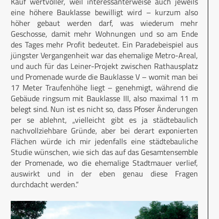
Kauf wertvoller, weil interessanterweise auch jeweils
eine höhere Bauklasse bewilligt wird – kurzum also
höher gebaut werden darf, was wiederum mehr
Geschosse, damit mehr Wohnungen und so am Ende
des Tages mehr Profit bedeutet. Ein Paradebeispiel aus
jüngster Vergangenheit war das ehemalige Metro-Areal,
und auch für das Leiner-Projekt zwischen Rathausplatz
und Promenade wurde die Bauklasse V – womit man bei
17 Meter Traufenhöhe liegt – genehmigt, während die
Gebäude ringsum mit Bauklasse III, also maximal 11 m
belegt sind. Nun ist es nicht so, dass Pfoser Änderungen
per se ablehnt, „vielleicht gibt es ja städtebaulich
nachvollziehbare Gründe, aber bei derart exponierten
Flächen würde ich mir jedenfalls eine städtebauliche
Studie wünschen, wie sich das auf das Gesamtensemble
der Promenade, wo die ehemalige Stadtmauer verlief,
auswirkt und in der eben genau diese Fragen
durchdacht werden.“