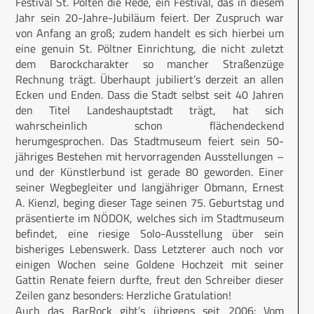
Festival St. Pölten die Rede, ein Festival, das in diesem
Jahr sein 20-Jahre-Jubiläum feiert. Der Zuspruch war
von Anfang an groß; zudem handelt es sich hierbei um
eine genuin St. Pölt­ner Einrichtung, die nicht zuletzt
dem Barockcharakter so mancher Straßenzüge
Rechnung trägt. Überhaupt jubiliert’s derzeit an allen
Ecken und Enden. Dass die Stadt selbst seit 40 Jahren
den Titel Landeshauptstadt trägt, hat sich
wahrscheinlich schon flächendeckend
herumgesprochen. Das Stadtmuseum feiert sein 50-
jähriges Bestehen mit hervorragenden Ausstellungen –
und der Künstlerbund ist gerade 80 geworden. Einer
seiner Wegbegleiter und langjähriger Obmann, Ernest
A. Kienzl, beging dieser Tage seinen 75. Geburtstag und
präsentierte im NÖDOK, welches sich im Stadtmuseum
befindet, eine riesige Solo-Ausstellung über sein
bisheriges Lebenswerk. Dass Letzterer auch noch vor
einigen Wochen seine Goldene Hochzeit mit seiner
Gattin Renate feiern durfte, freut den Schreiber dieser
Zeilen ganz besonders: Herzliche Gratulation!
Auch das BarRock gibt’s übrigens seit 2006: Vom