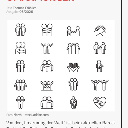
Text
Thomas Fröhlich
Ausgabe
06/2026
Foto
North - stock.adobe.com
Von der „Umarmung der Welt“ ist beim aktuellen Barock