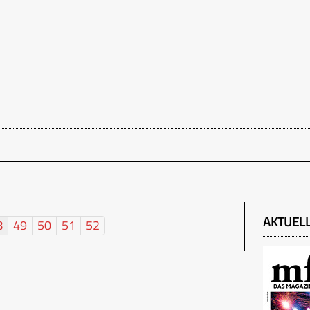
AKTUEL
8
49
50
51
52