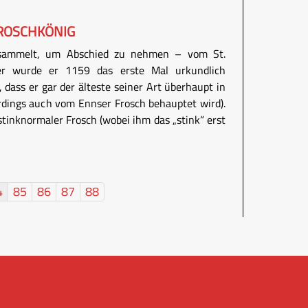
ROSCHKÖNIG
sammelt, um Abschied zu nehmen – vom St.
her wurde er 1159 das erste Mal urkundlich
, dass er gar der älteste seiner Art überhaupt in
erdings auch vom Ennser Frosch behauptet wird).
stinknormaler Frosch (wobei ihm das „stink“ erst
4
85
86
87
88