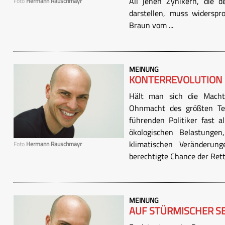
All jenen Zynikern, die d
Foto
Hermann Rauschmayr
darstellen, muss widersp
Braun vom ...
MEINUNG
KONTERREVOLUTION
Hält man sich die Macht
Ohnmacht des größten Teil
führenden Politiker fast a
ökologischen Belastung
klimatischen Veränderun
Foto
Hermann Rauschmayr
berechtigte Chance der Rett
MEINUNG
AUF STÜRMISCHER S