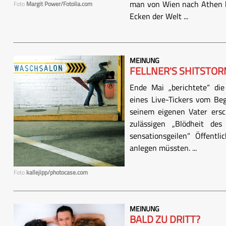
man von Wien nach Athen k
Foto
Margit Power/Fotolia.com
Ecken der Welt ...
MEINUNG
FELLNER'S SHITSTO
Ende Mai „berichtete“ die
eines Live-Tickers vom Beg
seinem eigenen Vater ersc
zulässigen „Blödheit de
sensationsgeilen“ Öffentl
anlegen müssten. ...
Foto
kallejipp/photocase.com
MEINUNG
BALD ZU DRITT?