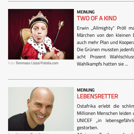
MEINUNG
TWO OF A KIND
Erwin „Allmighty“ Pröll ma
Märchen von den kleinen D
auch mehr Plan und Kooper
Die Grünen mussten jedenfall
acht Prozent Wahlschlu
Wahlkampfs hatten sie ...
Foto
Tommaso Lizzul/Fotolia.com
MEINUNG
LEBENSRETTER
Ostafrika erlebt die schl
Millionen Menschen leiden u
UNICEF „in lebensgefähr
gestorben.