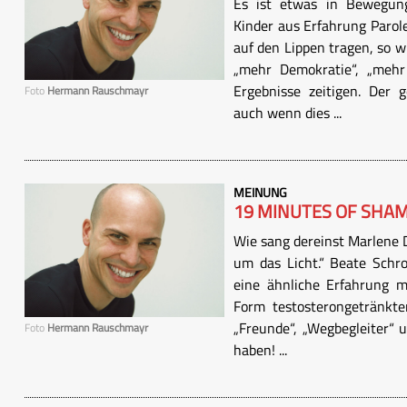
Es ist etwas in Bewegun
Kinder aus Erfahrung Parol
auf den Lippen tragen, so w
„mehr Demokratie“, „mehr
Ergebnisse zeitigen. Der g
Foto
Hermann Rauschmayr
auch wenn dies ...
MEINUNG
19 MINUTES OF SHA
Wie sang dereinst Marlene 
um das Licht.“ Beate Schr
eine ähnliche Erfahrung 
Form testosterongetränkter
„Freunde“, „Wegbegleiter“ 
Foto
Hermann Rauschmayr
haben! ...