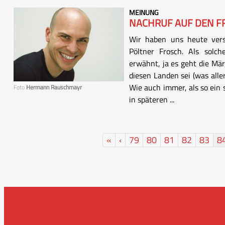
MEINUNG
NACHRUF AUF DEN F
Wir haben uns heute ver
Pöltner Frosch. Als solc
erwähnt, ja es geht die Mär
diesen Landen sei (was all
Wie auch immer, als so ein 
Foto
Hermann Rauschmayr
in späteren ...
«
‹
79
80
81
82
83
8