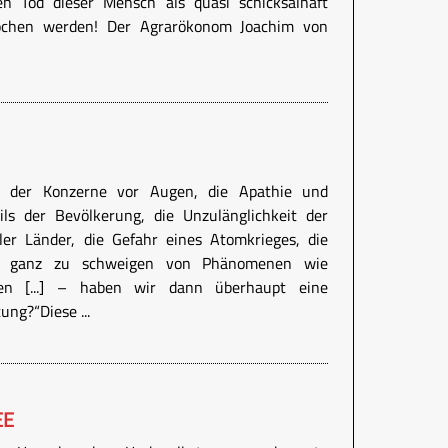
en Tod dieser Mensch als quasi schicksalhaft
rochen werden! Der Agrarökonom Joachim von
 der Konzerne vor Augen, die Apathie und
s der Bevölkerung, die Unzulänglichkeit der
ller Länder, die Gefahr eines Atomkrieges, die
en, ganz zu schweigen von Phänomenen wie
gen [...] – haben wir dann überhaupt eine
ung?“Diese ...
EE