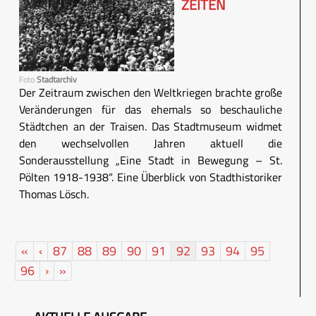
ZEITEN
Foto
Stadtarchiv
Der Zeitraum zwischen den Weltkriegen brachte große
Veränderungen für das ehemals so beschauliche
Städtchen an der Traisen. Das Stadtmuseum widmet
den wechselvollen Jahren aktuell die
Sonderausstellung „Eine Stadt in Bewegung – St.
Pölten 1918-1938“. Eine Überblick von Stadthistoriker
Thomas Lösch.
«
‹
87
88
89
90
91
92
93
94
95
96
›
»