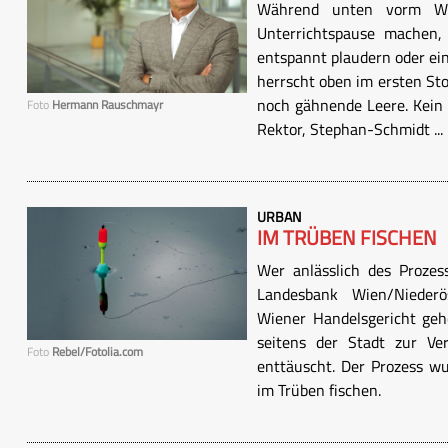
Während unten vorm WI
Unterrichtspause machen, 
entspannt plaudern oder ei
herrscht oben im ersten St
noch gähnende Leere. Kein 
Foto
Hermann Rauschmayr
Rektor, Stephan-Schmidt ...
URBAN
IM TRÜBEN FISCHEN
Wer anlässlich des Prozess
Landesbank Wien/Niederö
Wiener Handelsgericht geh
seitens der Stadt zur Ve
Foto
Rebel/Fotolia.com
enttäuscht. Der Prozess wu
im Trüben fischen.