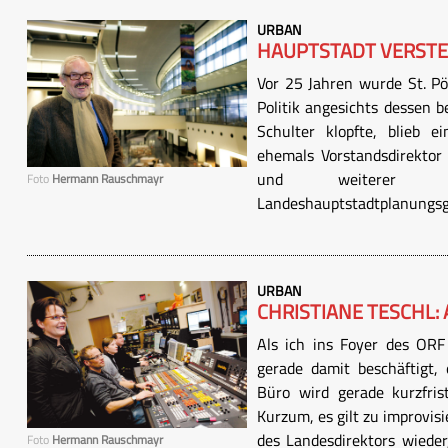
URBAN
HAUPTSTADT VERST
Vor 25 Jahren wurde St. Pö
Politik angesichts dessen b
Schulter klopfte, blieb e
ehemals Vorstandsdirektor
und weiterer Ha
Foto
Hermann Rauschmayr
Landeshauptstadtplanungsge
URBAN
CHRISTIANE TESCHL:
Als ich ins Foyer des ORF 
gerade damit beschäftigt, 
Büro wird gerade kurzfris
Kurzum, es gilt zu improvis
des Landesdirektors wieder
Foto
Hermann Rauschmayr