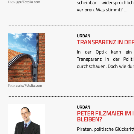
scheinbar widersprüchli
Foto
igor/Fotolia.com
verloren. Was stimmt? ...
URBAN
TRANSPARENZ IN DER
In der Optik kann ein 
Transparenz in der Poli
durchschauen. Doch wie durc
Foto
auris/Fotolia.com
URBAN
PETER FILZMAIER IM
BLEIBEN?
Piraten, politische Glücksr