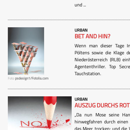
und ...
URBAN
BET AND HIN?
Wenn man dieser Tage Inf
Pöltens sowie die Klage d
Niederösterreich (RLB) ei
Agententhriller. Top Secr
Tauchstation.
Foto
psdesign1/Fotolia.com
URBAN
AUSZUG DURCHS ROT
„Da nun Mose seine Han
hinwegfahren durch einen
das Meer trocken; und die 