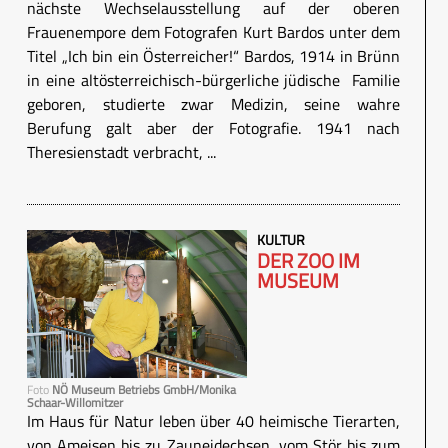
nächste Wechselausstellung auf der oberen
Frauenempore dem Fotografen Kurt Bardos unter dem
Titel „Ich bin ein Österreicher!“ Bardos, 1914 in Brünn
in eine altösterreichisch-bürgerliche jüdische Familie
geboren, studierte zwar Medizin, seine wahre
Berufung galt aber der Fotografie. 1941 nach
Theresienstadt verbracht, ...
KULTUR
DER ZOO IM
MUSEUM
Foto
NÖ Museum Betriebs GmbH/Monika
Schaar-Willomitzer
Im Haus für Natur leben über 40 heimische Tierarten,
von Ameisen bis zu Zauneidechsen, vom Stör bis zum