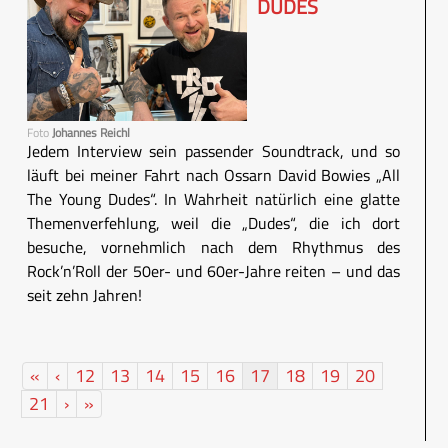
DUDES
Foto
Johannes Reichl
Jedem Interview sein passender Soundtrack, und so
läuft bei meiner Fahrt nach Ossarn David Bowies „All
The Young Dudes“. In Wahrheit natürlich eine glatte
Themenverfehlung, weil die „Dudes“, die ich dort
besuche, vornehmlich nach dem Rhythmus des
Rock’n’Roll der 50er- und 60er-Jahre reiten – und das
seit zehn Jahren!
«
‹
12
13
14
15
16
17
18
19
20
21
›
»