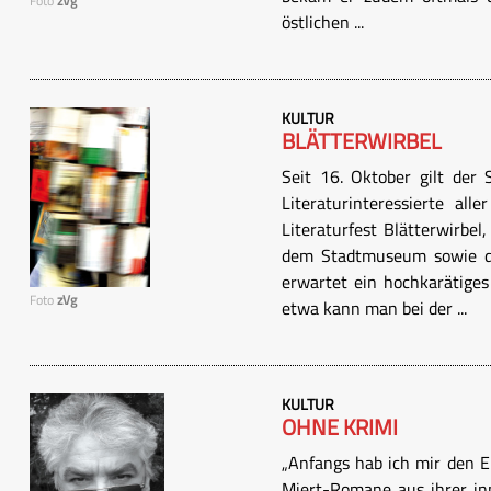
Foto
zVg
östlichen ...
KULTUR
BLÄTTERWIRBEL
Seit 16. Oktober gilt der 
Literaturinteressierte all
Literaturfest Blätterwirbe
dem Stadtmuseum sowie de
erwartet ein hochkarätige
Foto
zVg
etwa kann man bei der ...
KULTUR
OHNE KRIMI
„Anfangs hab ich mir den E
Miert-Romane aus ihrer in