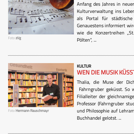
Anfang des Jahres in neuer
Kulturverwaltung ins Lebe
als Portal für städtische
Genauestens informiert wir
wie die Konzertreihen „St.
Foto
zVg
Pölten“, ...
KULTUR
WEN DIE MUSIK KÜSS
Thalia, die Muse der Di
Fahrngruber geküsst. So w
Filialleiter der gleichnami
Professor (Fahrngruber stu
und Philosophie auf Lehra
Foto
Hermann Rauschmayr
Buchhandel gelotst. ...