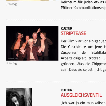
Reichtum für jeden etwas 
Foto
zVg
Pöltner Kommunikationsexper
KULTUR
STRIPTEASE
Der Film war vor einigen Ja
Die Geschichte um jene H
Zusperren der Stahlfab
Arbeitslosigkeit trotzen 
gründen. Was die Chippend
Foto
zVg
sein. Dass sie selbst nicht ga
KULTUR
AUSGLEICHSVENTIL
„Ich war ja ein musikalisc