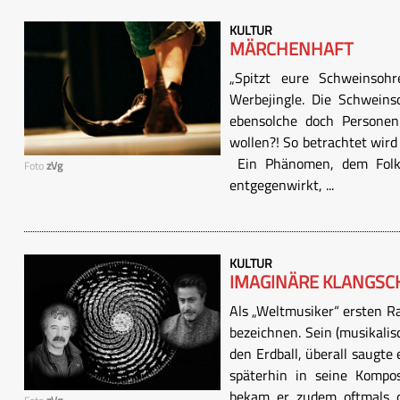
KULTUR
MÄRCHENHAFT
„Spitzt eure Schweinsohr
Werbejingle. Die Schwein
ebensolche doch Personen
wollen?! So betrachtet wird
Ein Phänomen, dem Folke
Foto
zVg
entgegenwirkt, ...
KULTUR
IMAGINÄRE KLANGSC
Als „Weltmusiker“ ersten 
bezeichnen. Sein (musikali
den Erdball, überall saugte 
späterhin in seine Kompos
bekam er zudem oftmals d