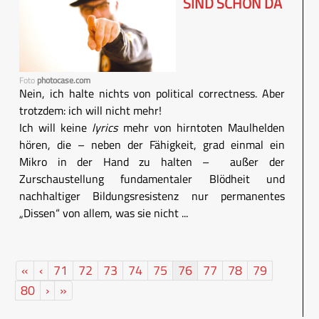
SIND SCHON DA
Foto
photocase.com
Nein, ich halte nichts von political correctness. Aber
trotzdem: ich will nicht mehr!
Ich will keine
lyrics
mehr von hirntoten Maulhelden
hören, die – neben der Fähigkeit, grad einmal ein
Mikro in der Hand zu halten – außer der
Zurschaustellung fundamentaler Blödheit und
nachhaltiger Bildungsresistenz nur permanentes
„Dissen“ von allem, was sie nicht ...
«
‹
71
72
73
74
75
76
77
78
79
80
›
»