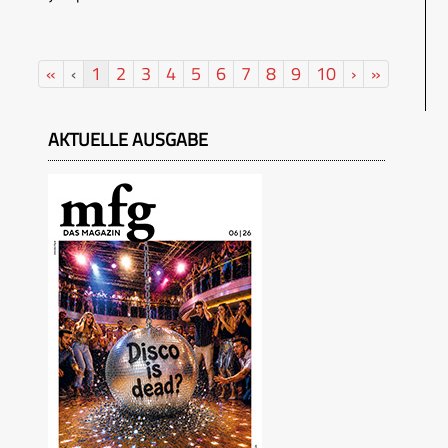
«
‹
1
2
3
4
5
6
7
8
9
10
›
»
AKTUELLE AUSGABE