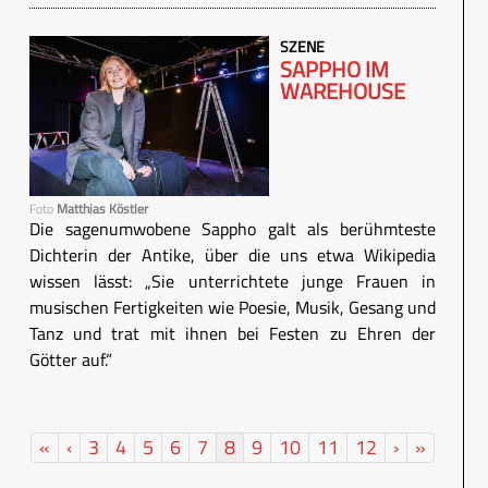
SZENE
SAPPHO IM
WAREHOUSE
Foto
Matthias Köstler
Die sagenumwobene Sappho galt als berühmteste
Dichterin der Antike, über die uns etwa Wikipedia
wissen lässt: „Sie unterrichtete junge Frauen in
musischen Fertigkeiten wie Poesie, Musik, Gesang und
Tanz und trat mit ihnen bei Festen zu Ehren der
Götter auf.“
«
‹
3
4
5
6
7
8
9
10
11
12
›
»