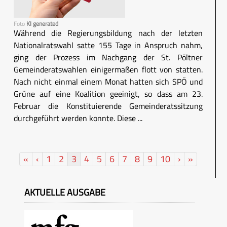
Foto
KI generated
Während die Regierungsbildung nach der letzten
Nationalratswahl satte 155 Tage in Anspruch nahm,
ging der Prozess im Nachgang der St. Pöltner
Gemeinderatswahlen einigermaßen flott von statten.
Nach nicht einmal einem Monat hatten sich SPÖ und
Grüne auf eine Koalition geeinigt, so dass am 23.
Februar die Konstituierende Gemeinderatssitzung
durchgeführt werden konnte. Diese ...
«
‹
1
2
3
4
5
6
7
8
9
10
›
»
AKTUELLE AUSGABE