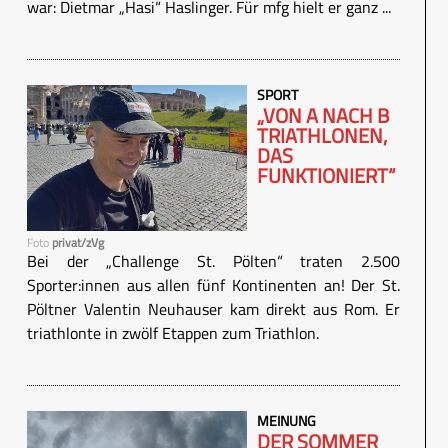
war: Dietmar „Hasi“ Haslinger. Für mfg hielt er ganz ...
SPORT
„VON A NACH B
TRIATHLONEN,
DAS
FUNKTIONIERT“
Foto
privat/zVg
Bei der „Challenge St. Pölten“ traten 2.500
Sporter:innen aus allen fünf Kontinenten an! Der St.
Pöltner Valentin Neuhauser kam direkt aus Rom. Er
triathlonte in zwölf Etappen zum Triathlon.
MEINUNG
DER SOMMER