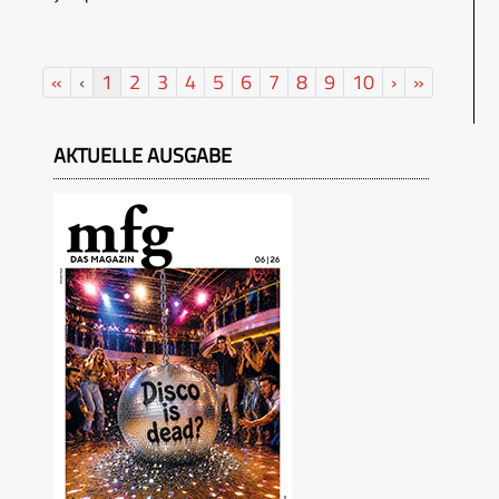
«
‹
1
2
3
4
5
6
7
8
9
10
›
»
AKTUELLE AUSGABE