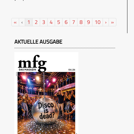
«
‹
1
2
3
4
5
6
7
8
9
10
›
»
AKTUELLE AUSGABE