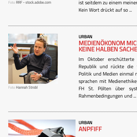
ist seitdem zu einem meine
Foto
RRF - stock.adobe.com
Kein Wort drückt auf so ...
URBAN
MEDIENÖKONOM MICHA
KEINE HALBEN SACH
Im Oktober erschütterte 
Republik und rückte die 
Politik und Medien einmal 
sprachen mit Medienethike
Foto
Hannah Strobl
FH St. Pölten über syste
Rahmenbedingungen und ...
URBAN
ANPFIFF