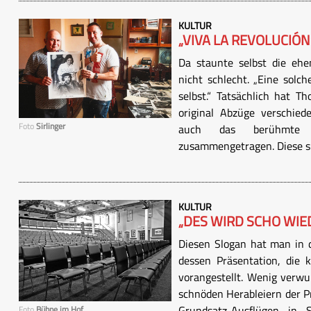
KULTUR
„VIVA LA REVOLUCIÓN
Da staunte selbst die ehe
nicht schlecht. „Eine solc
selbst.“ Tatsächlich hat 
original Abzüge verschied
Foto
Sirlinger
auch das berühmte „
zusammengetragen. Diese sin
KULTUR
„DES WIRD SCHO WIE
Diesen Slogan hat man in
dessen Präsentation, die 
vorangestellt. Wenig verwu
schnöden Herableiern der 
Grundsatz-Ausflügen in
Foto
Bühne im Hof