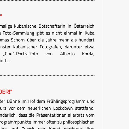
“
malige kubanische Botschafterin in Österreich
he Foto-Sammlung gibt es nicht einmal in Kuba
Thomas Schorn über die Jahre mehr als hundert
enster kubanischer Fotografen, darunter etwa
Che“-Porträtfoto von Alberto Korda,
d ...
DER!“
 der Bühne im Hof dem Frühlingsprogramm und
kurz vor dem neuerlichen Lockdown stattfand,
nderlich, dass die Präsentationen allerorts vom
Programmpunkte immer öfter zu philosophischen
 Sinn und Zweck von Kunst mutieren. Ihre