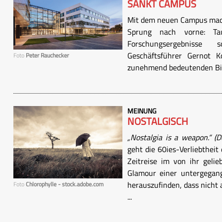
SANKT CAMPUS
Mit dem neuen Campus mach
Sprung nach vorne: Ta
Forschungsergebnisse
Geschäftsführer Gernot 
Foto
Peter Rauchecker
zunehmend bedeutenden Bild
MEINUNG
NOSTALGISCH
„Nostalgia is a weapon.“ (D
geht die 60ies-Verliebtheit 
Zeitreise im von ihr gelie
Glamour einer untergegan
herauszufinden, dass nicht 
Foto
Chlorophylle - stock.adobe.com
...