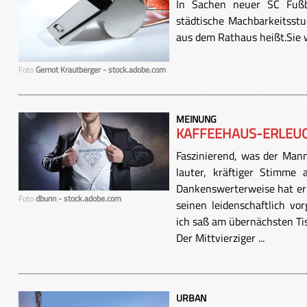
In Sachen neuer SC Fußb
städtische Machbarkeitsstud
aus dem Rathaus heißt.Sie w
Foto
Gernot Krautberger - stock.adobe.com
MEINUNG
KAFFEEHAUS-ERLEU
Faszinierend, was der Mann
lauter, kräftiger Stimme 
Dankenswerterweise hat er 
Foto
dbunn - stock.adobe.com
seinen leidenschaftlich v
ich saß am übernächsten Ti
Der Mittvierziger ...
URBAN