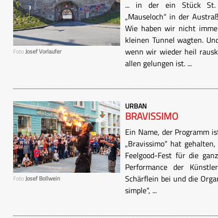
... in der ein Stück St.
„Mauseloch“ in der Austra
Wie haben wir nicht imme
kleinen Tunnel wagten. Und
wenn wir wieder heil raus
Foto
Josef Vorlaufer
allen gelungen ist. ...
URBAN
BRAVISSIMO
Ein Name, der Programm ist
„Bravissimo“ hat gehalten,
Feelgood-Fest für die ganz
Performance der Künstle
Schärflein bei und die Orga
Foto
Josef Bollwein
simple“, ...