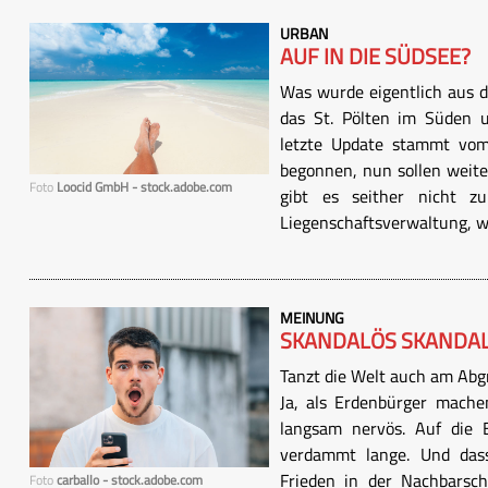
URBAN
AUF IN DIE SÜDSEE?
Was wurde eigentlich aus 
das St. Pölten im Süden 
letzte Update stammt vom
begonnen, nun sollen weit
Foto
Loocid GmbH - stock.adobe.com
gibt es seither nicht z
Liegenschaftsverwaltung, wei
MEINUNG
SKANDALÖS SKANDA
Tanzt die Welt auch am Abgr
Ja, als Erdenbürger mache
langsam nervös. Auf die 
verdammt lange. Und dass
Frieden in der Nachbarsc
Foto
carballo - stock.adobe.com