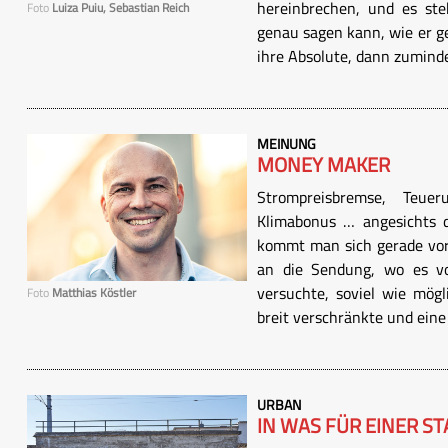
hereinbrechen, und es ste
Foto
Luiza Puiu, Sebastian Reich
genau sagen kann, wie er ge
ihre Absolute, dann zuminde
MEINUNG
MONEY MAKER
Strompreisbremse, Teueru
Klimabonus … angesichts d
kommt man sich gerade vor 
an die Sendung, wo es v
versuchte, soviel wie mög
Foto
Matthias Köstler
breit verschränkte und eine 
URBAN
IN WAS FÜR EINER STA