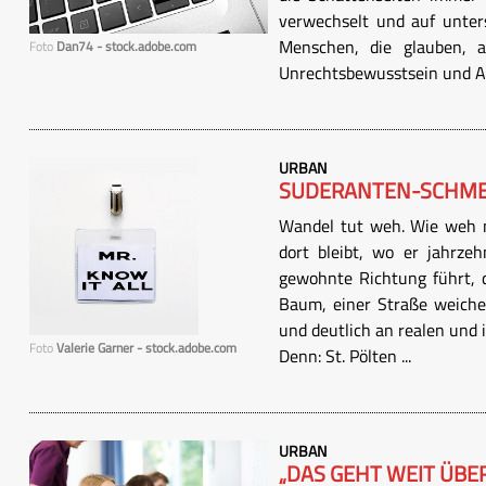
verwechselt und auf unters
Menschen, die glauben, a
Foto
Dan74 - stock.adobe.com
Unrechtsbewusstsein und An
URBAN
SUDERANTEN-SCHM
Wandel tut weh. Wie weh m
dort bleibt, wo er jahrze
gewohnte Richtung führt, 
Baum, einer Straße weiche
und deutlich an realen und 
Foto
Valerie Garner - stock.adobe.com
Denn: St. Pölten ...
URBAN
„DAS GEHT WEIT ÜBE