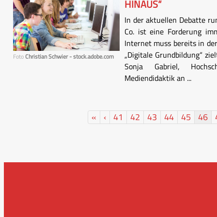
HINAUS“
In der aktuellen Debatte r
Co. ist eine Forderung im
Internet muss bereits in de
„Digitale Grundbildung“ zie
Foto
Christian Schwier - stock.adobe.com
Sonja Gabriel, Hochsc
Mediendidaktik an ...
«
‹
41
42
43
44
45
46