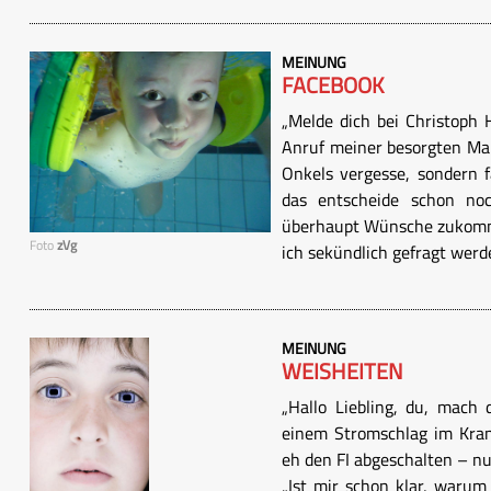
MEINUNG
FACEBOOK
„Melde dich bei Christoph 
Anruf meiner besorgten Mam
Onkels vergesse, sondern f
das entscheide schon n
überhaupt Wünsche zukomme
Foto
zVg
ich sekündlich gefragt werde,
MEINUNG
WEISHEITEN
„Hallo Liebling, du, mach 
einem Stromschlag im Kran
eh den FI abgeschalten – nu
„Ist mir schon klar, warum