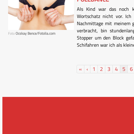
Als Kind war das noch 
Wortschatz nicht vor. Ich
Nachmittage mit meinem g
verbracht, bin stundenla
Foto
Ocskay Bence/Fotolia.com
Stopper um den Block gefa
Schifahren war ich als kleine
«
‹
1
2
3
4
5
6