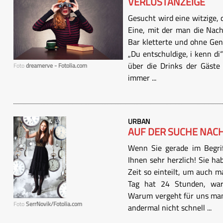
VERLUSTANZEIGE
Gesucht wird eine witzige, q
Eine, mit der man die Nac
Bar kletterte und ohne Geni
„Du entschuldige, i kenn di
über die Drinks der Gäste 
Foto
dreamerve - Fotolia.com
immer ...
URBAN
AUF DER SUCHE NACH
Wenn Sie gerade im Begriff
Ihnen sehr herzlich! Sie h
Zeit so einteilt, um auch m
Tag hat 24 Stunden, war
Warum vergeht für uns manc
Foto
SerrNovik/Fotolia.com
andermal nicht schnell ...