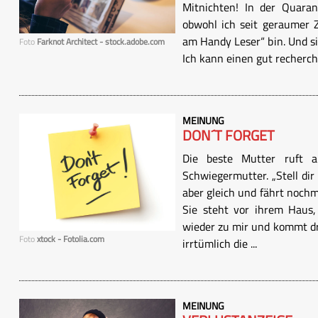
Mitnichten! In der Quaran
obwohl ich seit geraumer Z
am Handy Leser“ bin. Und si
Foto
Farknot Architect - stock.adobe.com
Ich kann einen gut recherchi
MEINUNG
DON´T FORGET
Die beste Mutter ruft 
Schwiegermutter. „Stell dir
aber gleich und fährt noch
Sie steht vor ihrem Haus, 
wieder zu mir und kommt dra
Foto
xtock - Fotolia.com
irrtümlich die ...
MEINUNG