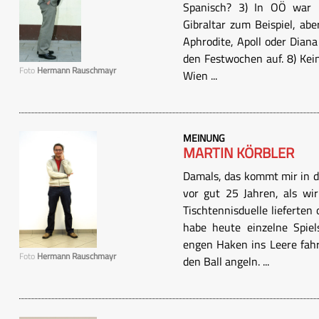
Spanisch? 3) In OÖ war n
Gibraltar zum Beispiel, abe
Aphrodite, Apoll oder Diana
den Festwochen auf. 8) Kei
Foto
Hermann Rauschmayr
Wien ...
MEINUNG
MARTIN KÖRBLER
Damals, das kommt mir in d
vor gut 25 Jahren, als wi
Tischtennisduelle lieferten 
habe heute einzelne Spie
engen Haken ins Leere fahr
Foto
Hermann Rauschmayr
den Ball angeln. ...