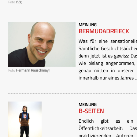
Foto
zVg
MEINUNG
BERMUDADREIECK
Was für eine sensationel
Sämtliche Geschichtsbüche
denn jetzt ist es gewiss: D
wie bislang angenommen, 
genau mitten in unserer C
Foto
Hermann Rauschmayr
innerhalb nur eines Jahres ..
MEINUNG
B-SEITEN
Endlich gibt es ein
Öffentlichkeitsarbeit:
praktizierenden Autoren