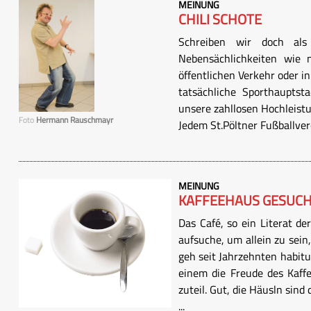
MEINUNG
CHILI SCHOTE
Schreiben wir doch als 
Nebensächlichkeiten wie na
öffentlichen Verkehr oder in
tatsächliche Sporthauptst
unsere zahllosen Hochleistu
Foto
Hermann Rauschmayr
Jedem St.Pöltner Fußballvere
MEINUNG
KAFFEEHAUS GESUC
Das Café, so ein Literat de
aufsuche, um allein zu sein
geh seit Jahrzehnten habitu
einem die Freude des Kaffe
zuteil. Gut, die Häusln sin
...