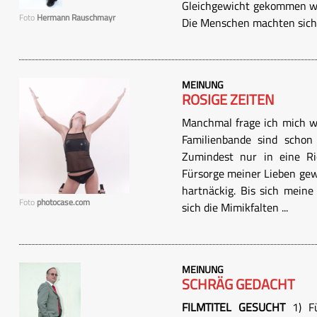
Gleichgewicht gekommen wa
Foto
Hermann Rauschmayr
Die Menschen machten sich s
MEINUNG
ROSIGE ZEITEN
Manchmal frage ich mich wi
Familienbande sind schon 
Zumindest nur in eine R
Fürsorge meiner Lieben gew
hartnäckig. Bis sich mein
Foto
photocase.com
sich die Mimikfalten ...
MEINUNG
SCHRÄG GEDACHT
FILMTITEL GESUCHT
1) Fü