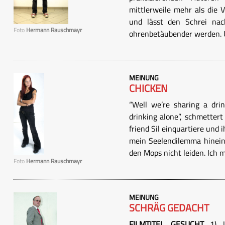
mittlerweile mehr als die
und lässt den Schrei na
Foto
Hermann Rauschmayr
ohrenbetäubender werden. U
MEINUNG
CHICKEN
“Well we’re sharing a drin
drinking alone”, schmettert
friend Sil einquartiere und 
mein Seelendilemma hinein
den Mops nicht leiden. Ich m
Foto
Hermann Rauschmayr
MEINUNG
SCHRÄG GEDACHT
FILMTITEL GESUCHT
1) US